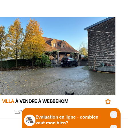
VILLA
À VENDRE À WEBBEKOM
3
2
€ 985.000
SUIVEZ-NOUS