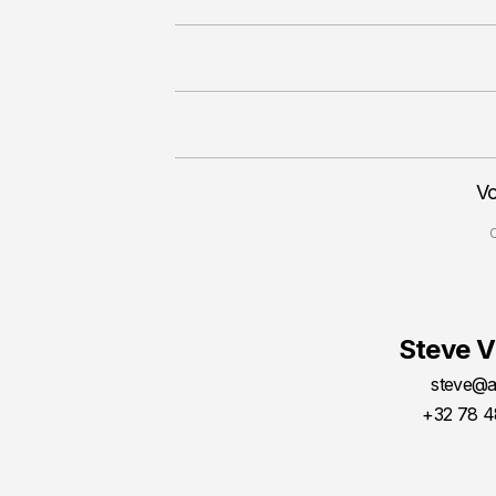
V
C
Steve 
steve@a
+32 78 4