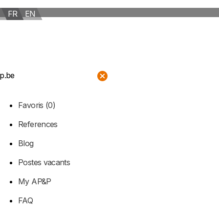
FR
EN
TACT
p.be
Favoris
(0)
References
Blog
Postes vacants
My AP&P
FAQ