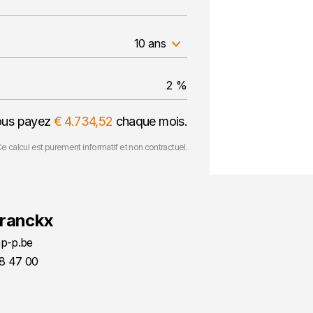
10 ans
ous payez
€ 4.734,52
chaque mois.
e calcul est purement informatif et non contractuel.
Vranckx
p-p.be
8 47 00