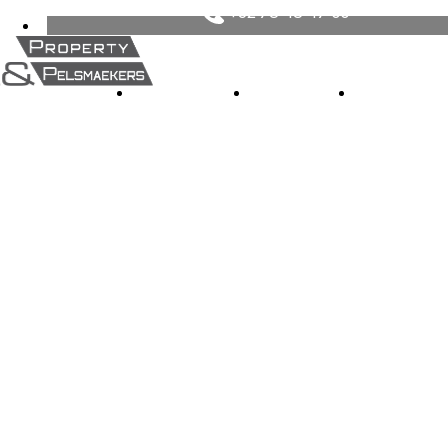
+32 78 48 47 00
MAISON
À VENDRE
À LOUER
NOUVELL
Parelsbergstraat,
3290
€ 515.000
WEBBEKOM
4