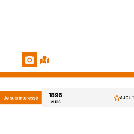
Foto's
Kaart
1896
Je suis interessé
AJOUT
vues