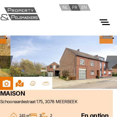
NL
FR
EN
Foto's
Kaart
Waze
Tour
MAISON
Schoonaardestraat 175, 3078 MEERBEEK
En option
245 m²
3
2