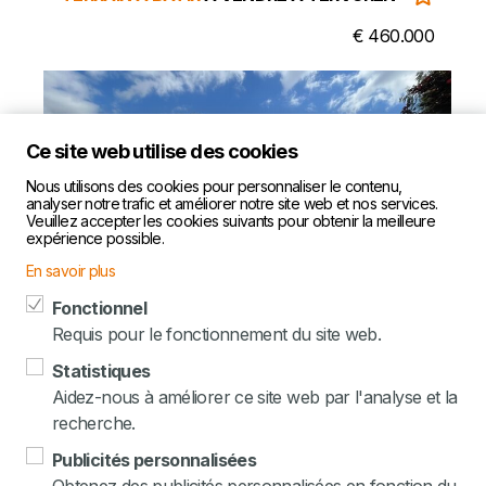
€ 460.000
Ce site web utilise des cookies
Nous utilisons des cookies pour personnaliser le contenu,
analyser notre trafic et améliorer notre site web et nos services.
Veuillez accepter les cookies suivants pour obtenir la meilleure
expérience possible.
En savoir plus
Fonctionnel
Requis pour le fonctionnement du site web.
TERRAIN À BÂTIR
À VENDRE À WINKSELE
Statistiques
Aidez-nous à améliorer ce site web par l'analyse et la
prix sur demande
recherche.
SIÈGE SOCIAL
Publicités personnalisées
Leuvensesteenweg 417, 3070 Kortenberg