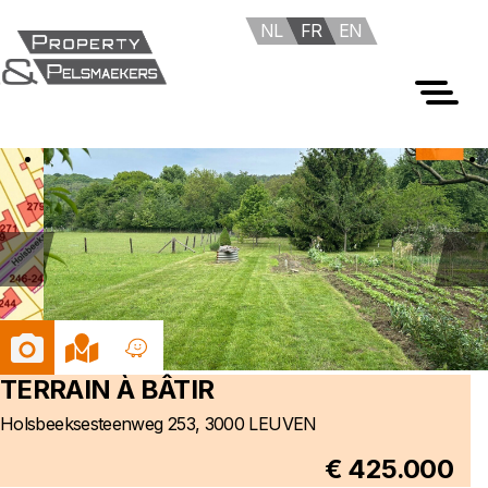
NL
FR
EN
Foto's
Kaart
Waze
TERRAIN À BÂTIR
Holsbeeksesteenweg 253, 3000 LEUVEN
€ 425.000