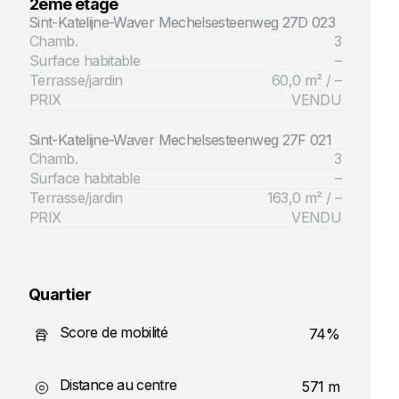
2eme étage
Sint-Katelijne-Waver Mechelsesteenweg 27D 023
Chamb.
3
Surface habitable
–
Terrasse/jardin
60,0 m² / –
PRIX
VENDU
Sint-Katelijne-Waver Mechelsesteenweg 27F 021
Chamb.
3
Surface habitable
–
Terrasse/jardin
163,0 m² / –
PRIX
VENDU
Quartier
Score de mobilité
74%
Distance au centre
571 m