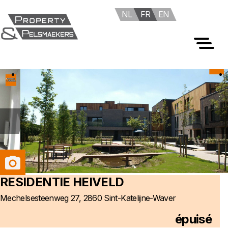
NL
FR
EN
Foto's
RESIDENTIE HEIVELD
Mechelsesteenweg 27, 2860 Sint-Katelijne-Waver
épuisé