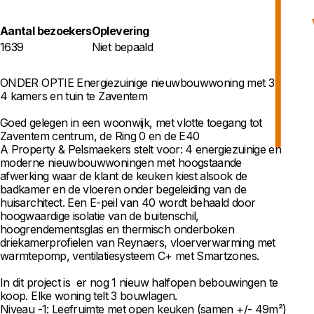
Aantal bezoekers
Oplevering
1639
Niet bepaald
ONDER OPTIE Energiezuinige nieuwbouwwoning met 3 à
4 kamers en tuin te Zaventem
Goed gelegen in een woonwijk, met vlotte toegang tot
Zaventem centrum, de Ring 0 en de E40
A Property & Pelsmaekers stelt voor: 4 energiezuinige en
moderne nieuwbouwwoningen met hoogstaande
afwerking waar de klant de keuken kiest alsook de
badkamer en de vloeren onder begeleiding van de
huisarchitect. Een E-peil van 40 wordt behaald door
hoogwaardige isolatie van de buitenschil,
hoogrendementsglas en thermisch onderboken
driekamerprofielen van Reynaers, vloerverwarming met
warmtepomp, ventilatiesysteem C+ met Smartzones.
In dit project is er nog 1 nieuw halfopen bebouwingen te
koop. Elke woning telt 3 bouwlagen.
Niveau -1: Leefruimte met open keuken (samen +/- 49m²)